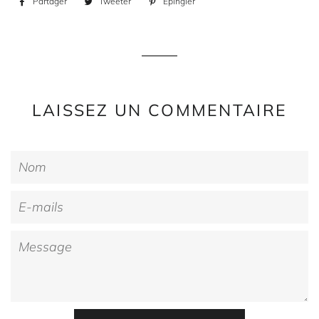
Partager
Partager
Tweeter
Tweeter
Épingler
Épingler
sur
sur
sur
Facebook
Twitter
Pinterest
LAISSEZ UN COMMENTAIRE
Nom
E-
mails
Message